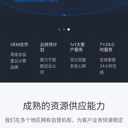
OEM合作
云扶持计
1v1大客
7x24小
划
户服务
时服务
零库存自
致力于赋
百分百服
在线客服
建云计算
能创业公
务安心购
24小时在
品牌
司
线
成熟的资源供应能力
我们在多个地区拥有自营机柜，为客户业务快速稳定