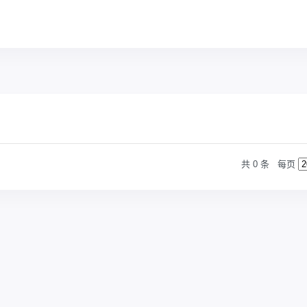
共 0 条
每页