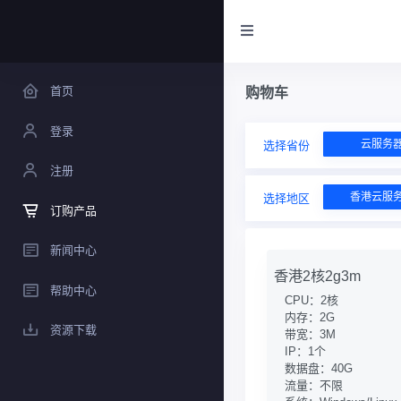
首页
购物车
登录
云服务
选择省份
注册
香港云服
选择地区
订购产品
新闻中心
香港2核2g3m
帮助中心
CPU：2核
内存：2G
资源下载
带宽：3M
IP：1个
数据盘：40G
流量：不限